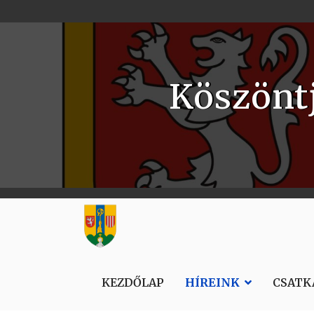
Köszönt
KEZDŐLAP
HÍREINK
CSATK