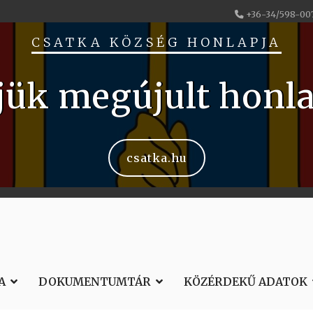
+36-34/598-00
CSATKA KÖZSÉG HONLAPJA
jük megújult honl
csatka.hu
A
DOKUMENTUMTÁR
KÖZÉRDEKŰ ADATOK