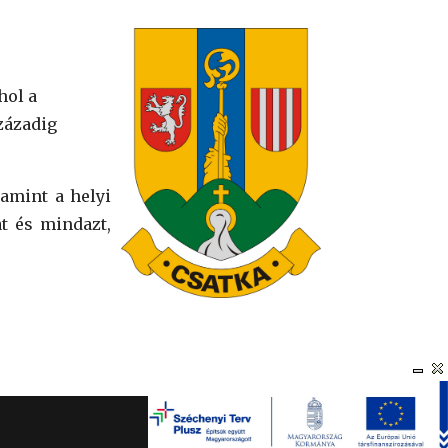
hol a
zázadig
lamint a helyi
at és mindazt,