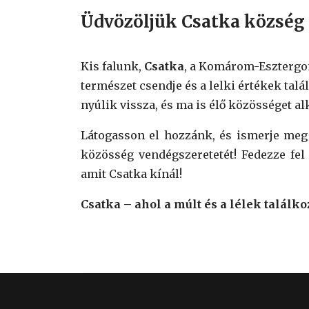
Üdvözöljük Csatka község 
Kis falunk,
Csatka
, a Komárom-Esztergom
természet csendje és a lelki értékek ta
nyúlik vissza, és ma is élő közösséget a
Látogasson el hozzánk, és ismerje me
közösség vendégszeretetét! Fedezze fel 
amit Csatka kínál!
Csatka – ahol a múlt és a lélek találko