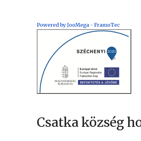
Powered by JooMega - FramoTec
Csatka község h