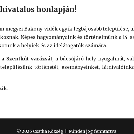
hivatalos honlapján!
 megyei Bakony-vidék egyik legbájosabb települése, a
lálkoznak. Népes hagyományaink és történelmünk a 14. s
lkotunk a helyiek és az idelátogatók számára.
g
a Szentkút varázsát
, a búcsújáró hely nyugalmát, va
településünk történetét, eseményeinket, látnivalóink
zik.
© 2026 Csatka Község || Minden jog fenntartva.