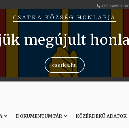
+36-34/598-00
CSATKA KÖZSÉG HONLAPJA
jük megújult honl
csatka.hu
A
DOKUMENTUMTÁR
KÖZÉRDEKŰ ADATOK