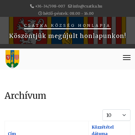
+36-34/598-007
info@csatka.hu
hétfő-péntek: 08.00 - 16.00
CSATKA KÖZSÉG HONLAPJA
Köszöntjük megújult honlapunkon!
Archívum
Tételek #
Közzététel
Cím
dátuma